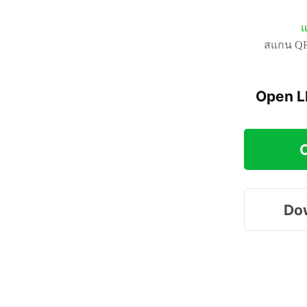
แ
สแกน QR 