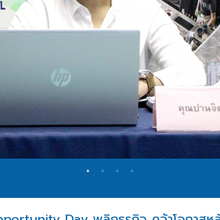
ortunity Day พลิกธุรกิจ คว้าโอกาสหลังโ