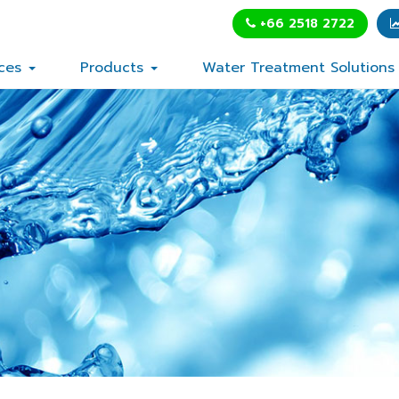
+66 2518 2722
nces
Products
Water Treatment Solution