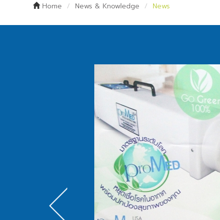
Home
News & Knowledge
News