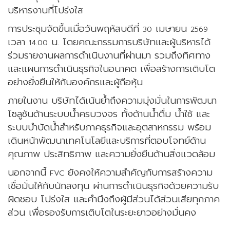
บริหารงานที่โปร่งใส
การประชุมจัดขึ้นเมื่อวันพฤหัสบดีที่
เมษายน
30
2569
เวลา
น. โดยคณะกรรมการบริษัทและผู้บริหารได้
14.00
ร่วมรายงานผลการดำเนินงานที่ผ่านมา รวมถึงทิศทาง
และแผนการดำเนินธุรกิจในอนาคต เพื่อสร้างการเติบโต
อย่างยั่งยืนให้กับองค์กรและผู้ถือหุ้น
ภายในงาน บริษัทได้เน้นย้ำถึงความมุ่งมั่นในการพัฒนา
โซลูชันด้านระบบน้ำครบวงจร ทั้งด้านน้ำดื่ม น้ำใช้ และ
ระบบบำบัดน้ำสำหรับภาคธุรกิจและอุตสาหกรรม พร้อม
เดินหน้าพัฒนาเทคโนโลยีและบริการที่ตอบโจทย์ด้าน
คุณภาพ ประสิทธิภาพ และความยั่งยืนด้านสิ่งแวดล้อม
นอกจากนี้
ยังคงให้ความสำคัญกับการสร้างความ
FVC
เชื่อมั่นให้กับนักลงทุน ผ่านการดำเนินธุรกิจด้วยความรับ
ผิดชอบ โปร่งใส และคำนึงถึงผู้มีส่วนได้ส่วนเสียทุกภาค
ส่วน เพื่อรองรับการเติบโตในระยะยาวอย่างมั่นคง