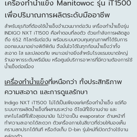
เครื่องทำน้ำแข็ง Manitowoc รุ่น iT1500
เพื่อปริมาณการผลิตระดับมืออาชีพ
สำหรับธุรกิจที่ต้องใช้น้ำแข็งจำนวนมากต่อวัน เครื่องทำน้ำแข็งรุ่น
INDIGO NXT iT1500 คือคำตอบที่ลงตัว ด้วยกำลังการผลิตสูง
ถึง 652 กิโลกรัมต่อวัน พร้อมระบบควบคุมคุณภาพที่ได้รับการ
ออกแบบมาอย่างพิถีพิถัน จึงมั่นใจได้ในทุกก้อนน้ำแข็งว่าทั้ง
สะอาด ใส และปลอดภัย เหมาะอย่างยิ่งสำหรับโรงแรมขนาดใหญ่
ร้านอาหารระดับพรีเมียม หรือศูนย์บริการอาหารที่มีความต้องการใช้
น้ำแข็งต่อเนื่อง
เครื่องทำน้ำแข็ง
ที่เหนือกว่า ทั้งประสิทธิภาพ
ความสะอาด และการดูแลรักษา
Indigo NXT iT1500 ไม่ได้เป็นเพียงแค่เครื่องทำน้ำแข็ง แต่คือ
ระบบการผลิตน้ำแข็งที่ผสานระหว่าง ดีไซน์ที่ใช้งานง่าย และ
เทคโนโลยีที่ใส่ใจสุขอนามัย ไม่ว่าจะเป็น evaporator ด้านหน้าที่
ทำความสะอาดได้สะดวก ตัวเครื่องภายในสีขาวที่ช่วยให้มองเห็น
คราบสกปรกได้ทันที หรือถังเก็บ D-bin รุ่นใหม่ที่เปิดกว้างใช้งาน
คล่องตัว