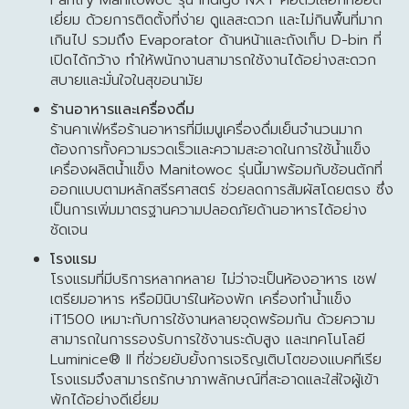
Pantry Manitowoc รุ่น Indigo NXT คือตัวเลือกที่ยอด
เยี่ยม ด้วยการติดตั้งที่ง่าย ดูแลสะดวก และไม่กินพื้นที่มาก
เกินไป รวมถึง Evaporator ด้านหน้าและถังเก็บ D-bin ที่
เปิดได้กว้าง ทำให้พนักงานสามารถใช้งานได้อย่างสะดวก
สบายและมั่นใจในสุขอนามัย
ร้านอาหารและเครื่องดื่ม
ร้านคาเฟ่หรือร้านอาหารที่มีเมนูเครื่องดื่มเย็นจำนวนมาก
ต้องการทั้งความรวดเร็วและความสะอาดในการใช้น้ำแข็ง
เครื่องผลิตน้ำแข็ง Manitowoc รุ่นนี้มาพร้อมกับช้อนตักที่
ออกแบบตามหลักสรีรศาสตร์ ช่วยลดการสัมผัสโดยตรง ซึ่ง
เป็นการเพิ่มมาตรฐานความปลอดภัยด้านอาหารได้อย่าง
ชัดเจน
โรงแรม
โรงแรมที่มีบริการหลากหลาย ไม่ว่าจะเป็นห้องอาหาร เชฟ
เตรียมอาหาร หรือมินิบาร์ในห้องพัก เครื่องทำน้ำแข็ง
iT1500 เหมาะกับการใช้งานหลายจุดพร้อมกัน ด้วยความ
สามารถในการรองรับการใช้งานระดับสูง และเทคโนโลยี
Luminice® II ที่ช่วยยับยั้งการเจริญเติบโตของแบคทีเรีย
โรงแรมจึงสามารถรักษาภาพลักษณ์ที่สะอาดและใส่ใจผู้เข้า
พักได้อย่างดีเยี่ยม